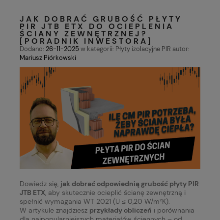
JAK DOBRAĆ GRUBOŚĆ PŁYTY
PIR JTB ETX DO OCIEPLENIA
ŚCIANY ZEWNĘTRZNEJ?
[PORADNIK INWESTORA]
Dodano:
26-11-2025
w kategorii:
Płyty izolacyjne PIR
autor:
Mariusz Piórkowski
Dowiedz się,
jak dobrać odpowiednią grubość płyty PIR
JTB ETX
, aby skutecznie ocieplić ścianę zewnętrzną i
spełnić wymagania WT 2021 (U ≤ 0,20 W/m²K).
W artykule znajdziesz
przykłady obliczeń
i porównania
dla najpopularniejszych materiałów ściennych – od