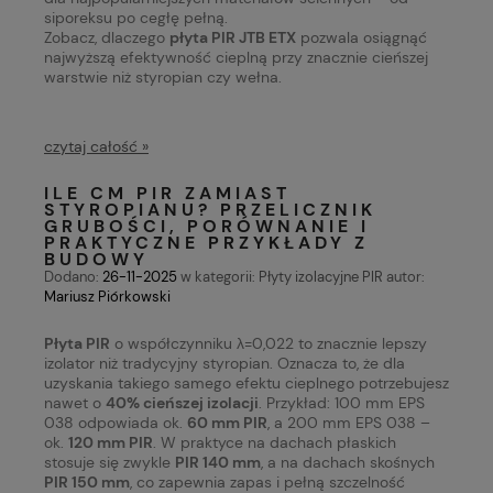
siporeksu po cegłę pełną.
Zobacz, dlaczego
płyta PIR JTB ETX
pozwala osiągnąć
najwyższą efektywność cieplną przy znacznie cieńszej
warstwie niż styropian czy wełna.
czytaj całość »
ILE CM PIR ZAMIAST
STYROPIANU? PRZELICZNIK
GRUBOŚCI, PORÓWNANIE I
PRAKTYCZNE PRZYKŁADY Z
BUDOWY
Dodano:
26-11-2025
w kategorii:
Płyty izolacyjne PIR
autor:
Mariusz Piórkowski
Płyta PIR
o współczynniku λ=0,022 to znacznie lepszy
izolator niż tradycyjny styropian. Oznacza to, że dla
uzyskania takiego samego efektu cieplnego potrzebujesz
nawet o
40% cieńszej izolacji
. Przykład: 100 mm EPS
038 odpowiada ok.
60 mm PIR
, a 200 mm EPS 038 –
ok.
120 mm PIR
. W praktyce na dachach płaskich
stosuje się zwykle
PIR 140 mm
, a na dachach skośnych
PIR 150 mm
, co zapewnia zapas i pełną szczelność