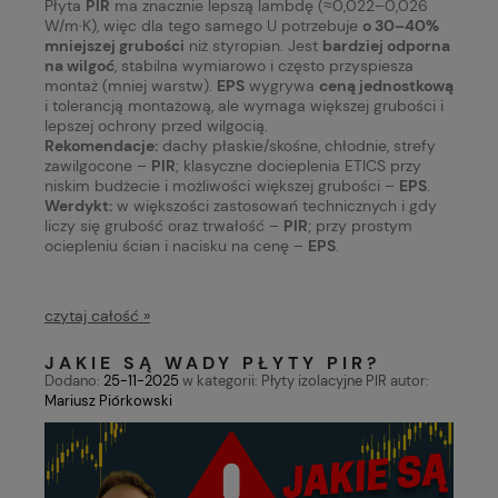
Płyta
PIR
ma znacznie lepszą lambdę (≈0,022–0,026
W/m·K), więc dla tego samego U potrzebuje
o 30–40%
mniejszej grubości
niż styropian. Jest
bardziej odporna
na wilgoć
, stabilna wymiarowo i często przyspiesza
montaż (mniej warstw).
EPS
wygrywa
ceną jednostkową
i tolerancją montażową, ale wymaga większej grubości i
lepszej ochrony przed wilgocią.
Rekomendacje:
dachy płaskie/skośne, chłodnie, strefy
zawilgocone –
PIR
; klasyczne docieplenia ETICS przy
niskim budżecie i możliwości większej grubości –
EPS
.
Werdykt:
w większości zastosowań technicznych i gdy
liczy się grubość oraz trwałość –
PIR
; przy prostym
ociepleniu ścian i nacisku na cenę –
EPS
.
czytaj całość »
JAKIE SĄ WADY PŁYTY PIR?
Dodano:
25-11-2025
w kategorii:
Płyty izolacyjne PIR
autor:
Mariusz Piórkowski