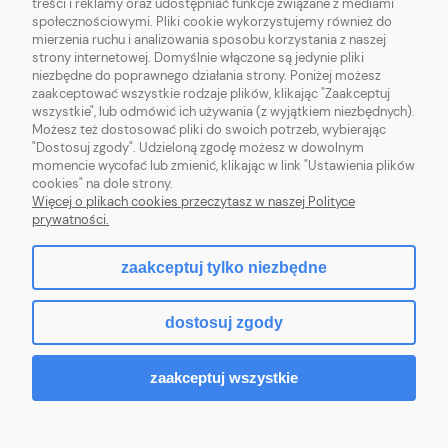
treści i reklamy oraz udostępniać funkcje związane z mediami
społecznościowymi. Pliki cookie wykorzystujemy również do
MOJE KONTO
mierzenia ruchu i analizowania sposobu korzystania z naszej
strony internetowej. Domyślnie włączone są jedynie pliki
niezbędne do poprawnego działania strony. Poniżej możesz
PŁATNOŚCI I DOSTAWA
zaakceptować wszystkie rodzaje plików, klikając "Zaakceptuj
wszystkie", lub odmówić ich używania (z wyjątkiem niezbędnych).
Możesz też dostosować pliki do swoich potrzeb, wybierając
INFORMACJE
"Dostosuj zgody". Udzieloną zgodę możesz w dowolnym
momencie wycofać lub zmienić, klikając w link "Ustawienia plików
O NAS
cookies" na dole strony.
Więcej o plikach cookies przeczytasz w naszej Polityce
prywatności.
zaakceptuj tylko niezbędne
pokaż pełną wersję strony
dostosuj zgody
Sklep internetowy Shoper.pl
zaakceptuj wszystkie