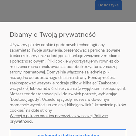
Do koszyka
Dbamy o Twoją prywatność
Używamy plików cookie i podobnych technologii, aby
POMOC
zapamiętać Twoje ustawienia, prezentować spersonalizowane
treści i reklamy oraz udostępniać funkcje związane z mediami
społecznościowymi. Pliki cookie wykorzystujemy również do
MOJE KONTO
mierzenia ruchu i analizowania sposobu korzystania z naszej
strony internetowej. Domyślnie włączone są jedynie pliki
niezbędne do poprawnego działania strony. Poniżej możesz
PŁATNOŚCI I DOSTAWA
zaakceptować wszystkie rodzaje plików, klikając "Zaakceptuj
wszystkie", lub odmówić ich używania (z wyjątkiem niezbędnych).
Możesz też dostosować pliki do swoich potrzeb, wybierając
INFORMACJE
"Dostosuj zgody". Udzieloną zgodę możesz w dowolnym
momencie wycofać lub zmienić, klikając w link "Ustawienia plików
O NAS
cookies" na dole strony.
Więcej o plikach cookies przeczytasz w naszej Polityce
prywatności.
zaakceptuj tylko niezbędne