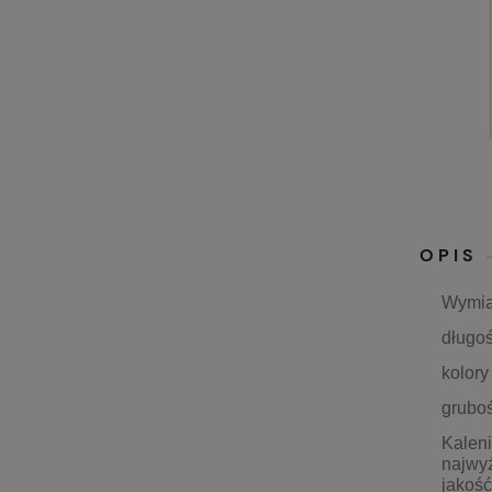
OPIS
Wymia
długo
kolor
gruboś
Kaleni
najwy
jakoś