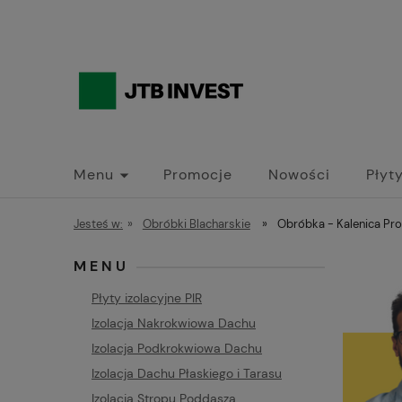
Menu
Promocje
Nowości
Płyty
Jesteś w:
»
Obróbki Blacharskie
»
Obróbka - Kalenica Pr
MENU
Płyty izolacyjne PIR
Izolacja Nakrokwiowa Dachu
Izolacja Podkrokwiowa Dachu
Izolacja Dachu Płaskiego i Tarasu
Izolacja Stropu Poddasza