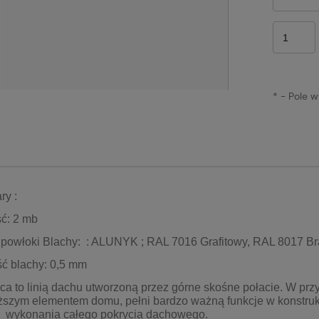
*
- Pole 
ry :
ść: 2 mb
y powłoki Blachy: : ALUNYK ; RAL 7016 Grafitowy, RAL 8017 B
ć blachy: 0,5 mm
ca to linią dachu utworzoną przez górne skośne połacie. W pr
ższym elementem domu, pełni bardzo ważną funkcje w konstruk
ć wykonania całego pokrycia dachowego.