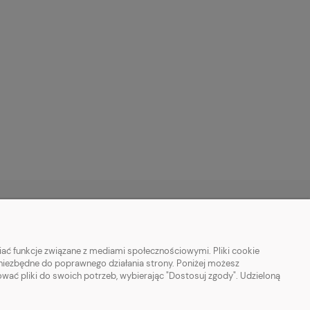
O NAS
ać funkcje związane z mediami społecznościowymi. Pliki cookie
ści i plików cookie
Kontakt i dane firmy
 niezbędne do poprawnego działania strony. Poniżej możesz
wać pliki do swoich potrzeb, wybierając "Dostosuj zgody". Udzieloną
unek i składowanie
O firmie
j