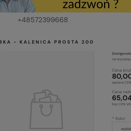
111111111
+48572399668
BKA - KALENICA PROSTA 200
Dostępność
na wyczerp
Cena brut
80,00
zawiera 23
Cena nett
65,04
bez 23% VA
*
Kolor: