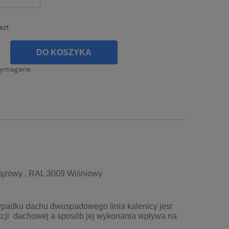
szt.
DO KOSZYKA
wymagane
rązowy , RAL 3009 Wiśniowy
zypadku dachu dwuspadowego linia kalenicy jest
cji dachowej a sposób jej wykonania wpływa na