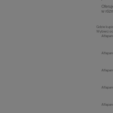
Oferu
w róż
Gdzie kupi
Wybierz od
Alfapan
Alfapan
Alfapan
Alfapan
Alfapan