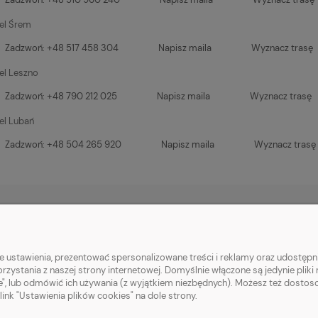
el Śrem
Zadzwoń: +48 517 458 304
Napisz maila
Wyznacz trasę
el Leszno
Zadzwoń: +48 790 212 025
Napisz maila
Wyznacz trasę
el Lubań
Zadzwoń: +48 504 265 920
Napisz maila
Wyznacz trasę
PŁATNOŚCI I DOSTAWA
INFORMACJE
 ustawienia, prezentować spersonalizowane treści i reklamy oraz udostępni
Formy płatności
Polityka prywatno
zystania z naszej strony internetowej. Domyślnie włączone są jedynie pliki
e", lub odmówić ich używania (z wyjątkiem niezbędnych). Możesz też dostoso
Czas i koszty dostawy
Transport, rozład
nk "Ustawienia plików cookies" na dole strony.
blachy trapezowe