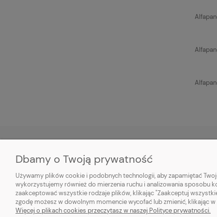
Alfapan
Alfapan
Alfapan
Dbamy o Twoją prywatność
POMOC
MOJE KONTO
Używamy plików cookie i podobnych technologii, aby zapamiętać Twoje
Regulamin
Twoje zamówienia
wykorzystujemy również do mierzenia ruchu i analizowania sposobu kor
zaakceptować wszystkie rodzaje plików, klikając "Zaakceptuj wszystki
Zwroty i reklamacje
Ustawienia konta
zgodę możesz w dowolnym momencie wycofać lub zmienić, klikając w li
Więcej o plikach cookies przeczytasz w naszej Polityce prywatności.
Przechowalnia