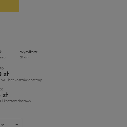
:
Wysyłka w:
aniu
21 dni
to:
 zł
% VAT, bez kosztów dostawy
o:
 zł
T i kosztów dostawy