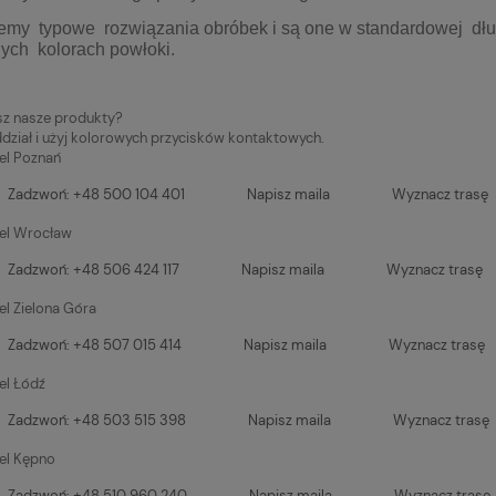
jemy typowe rozwiązania obróbek i są one w standardowej dł
nych kolorach powłoki.
sz nasze produkty?
dział i użyj kolorowych przycisków kontaktowych.
el Poznań
Zadzwoń: +48 500 104 401
Napisz maila
Wyznacz trasę
el Wrocław
Zadzwoń: +48 506 424 117
Napisz maila
Wyznacz trasę
el Zielona Góra
Zadzwoń: +48 507 015 414
Napisz maila
Wyznacz trasę
el Łódź
Zadzwoń: +48 503 515 398
Napisz maila
Wyznacz trasę
el Kępno
Zadzwoń: +48 510 960 240
Napisz maila
Wyznacz trasę