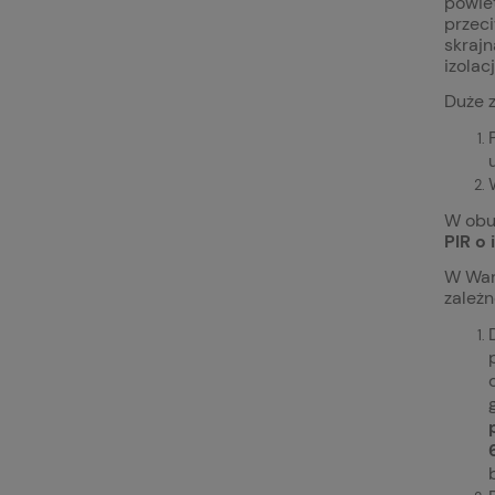
powiet
przeci
skrajn
izolac
Duże 
W obu
PIR o 
W War
zależ