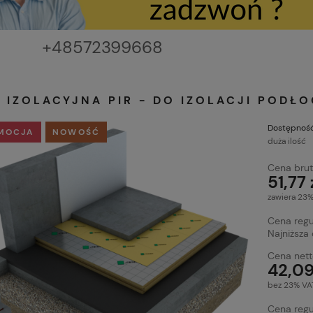
111111111
+48572399668
 IZOLACYJNA PIR - DO IZOLACJI PODŁO
Dostępność
MOCJA
NOWOŚĆ
duża ilość
Cena brut
51,77 
zawiera 23
Cena regu
Najniższa
Cena nett
42,09
bez 23% VA
Cena regu