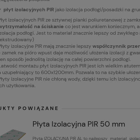
y płyt izolacyjnych PIR
jako izolacja podłogi/posadzki na gru
Płyt izolacyjnych PIR ze sztywnej pianki poliuretanowej z za
wytrzymałość na ściskanie
co jest warunkiem koniecznym, a
izolacja podłogi. Jest to materiał znacznie lepszy od zwykłego
(ekstrudowany)
Płyty izolacyjne PIR mają znacznie lepszy
współczynnik przen
- zamek na pióro wpust daje możliwość ułożenia izolacji z gw
ten sposób jednolitą izolację na całej powierzchni podłogi.
Łatwość montażu płyt izolacyjnych PIR jest ich wielkim atu
a uzupełniający to 600x1200mm. Pozwala to na szybkie ułożenie
Płyty izolacyjne PIR nie chłoną wody, dzięki temu ich izolacyj
ich użytkowania.
UKTY POWIĄZANE
Płyta Izolacyjna PIR 50 mm
Płyta IZOLACYJNA PIR AL to najlepszy materiał izolac