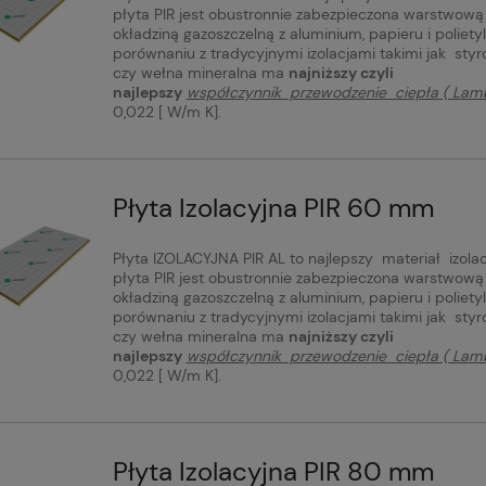
płyta PIR jest obustronnie zabezpieczona warstwową
okładziną gazoszczelną z aluminium, papieru i poliety
porównaniu z tradycyjnymi izolacjami takimi jak styr
czy wełna mineralna ma
najniższy czyli
najlepszy
współczynnik przewodzenie ciepła ( La
0,022 [ W/m K].
Płyta Izolacyjna PIR 60 mm
Płyta IZOLACYJNA PIR AL to najlepszy materiał izolac
płyta PIR jest obustronnie zabezpieczona warstwową
okładziną gazoszczelną z aluminium, papieru i poliety
porównaniu z tradycyjnymi izolacjami takimi jak styr
czy wełna mineralna ma
najniższy czyli
najlepszy
współczynnik przewodzenie ciepła ( La
0,022 [ W/m K].
Płyta Izolacyjna PIR 80 mm