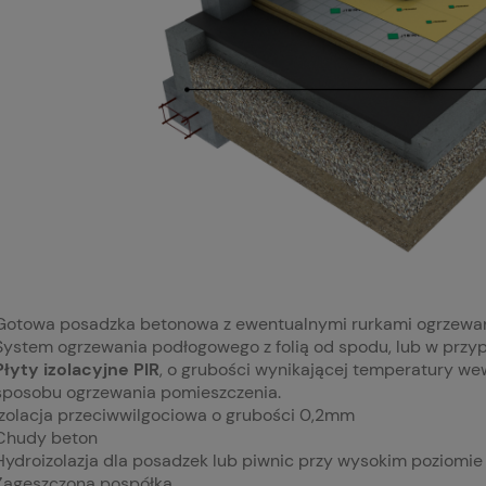
Gotowa posadzka betonowa z ewentualnymi rurkami ogrzewa
System ogrzewania podłogowego z folią od spodu, lub w przy
Płyty izolacyjne PIR
, o grubości wynikającej temperatury we
sposobu ogrzewania pomieszczenia.
Izolacja przeciwwilgociowa o grubości 0,2mm
Chudy beton
Hydroizolazja dla posadzek lub piwnic przy wysokim poziomi
Zagęszczona pospółka