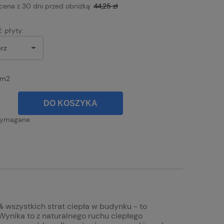
 cena z 30 dni przed obniżką:
44,25 zł
 płyty:
m2
DO KOSZYKA
wymagane
%
wszystkich strat ciepła w budynku - to
 Wynika to z naturalnego ruchu ciepłego