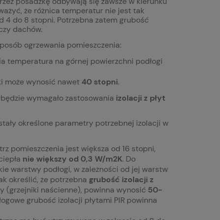
 przez posadzkę odbywają się zawsze w kierunku
ażyć, że różnica temperatur nie jest tak
d 4 do 8 stopni. Potrzebna zatem grubość
czy dachów.
 sposób ogrzewania pomieszczenia:
ia temperatura na górnej powierzchni podłogi
ki może wynosić nawet
40 stopni
.
co będzie wymagało zastosowania
izolacji z płyt
ły określone parametry potrzebnej izolacji w
z pomieszczenia jest większa od 16 stopni,
ciepła
nie większy od 0,3 W/m2K
. Do
kie warstwy podłogi, w zależności od jej warstw
ak określić, że potrzebna
grubość izolacji z
 (grzejniki naścienne), powinna wynosić
50-
łogowe grubość izolacji płytami PIR powinna