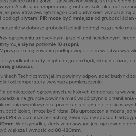
rza zawsze od ku górze - zjawisko konwekcji, a straty ciepła
wnym. Analizując temperaturę gruntu w skali roku można zauw
a jak powietrza zewnętrznego i pod budynkiem wynosi zimą o
ji podłogi
płytami PIR może być mniejsza
od grubości ścian 
znaczenie w doborze grubości izolacji podłogi na gruncie ma
Przy ogrzewaniu tradycyjnymi grzejnikami naściennymi, średn
utrzymuje się na poziomie
18 stopni
.
W przypadku ogrzewania podłogowego dolna warstwa wylew
 przypadkach straty ciepła do gruntu będą skrajnie różne, 
innej grubości
.
unkach Technicznych jakim powinny odpowiadać budynki zosta
ności od temperatury wewnątrz pomieszczenia:
Dla pomieszczeń ogrzewanych, w których temperatura wewnątr
posadzka na gruncie powinna mieć współczynnik przenikania 
określenia współczynnika przenikania ciepła bierze się wszyst
grubość izolacji może być różna. Dla uproszczenia można jedn
płyt PIR
w pomieszczeniach ogrzewanych w sposób tradycyjny
60mm
. W przypadku, kiedy zastosowane jest ogrzewanie pod
być większa i wynosić od
80-120mm
.