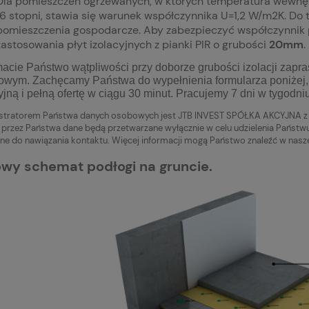
Dla pomieszczeń ogrzewanych, w których temperatura wewnę
16 stopni, stawia się warunek współczynnika U=1,2 W/m2K. Do 
pomieszczenia gospodarcze. Aby zabezpieczyć współczynnik 
zastosowania płyt izolacyjnych z pianki PIR o grubości
20mm
.
macie Państwo wątpliwości przy doborze grubości izolacji zap
owym. Zachęcamy Państwa do wypełnienia formularza poniżej, 
yjną i pełną ofertę w ciągu 30 minut. Pracujemy 7 dni w tygodni
stratorem Państwa danych osobowych jest JTB INVEST SPÓŁKA AKCYJNA z 
przez Państwa dane będą przetwarzane wyłącznie w celu udzielenia Państwu
ne do nawiązania kontaktu. Więcej informacji mogą Państwo znaleźć w nasze
wy schemat podłogi na gruncie.