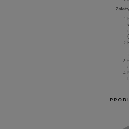
Zalet
PROD