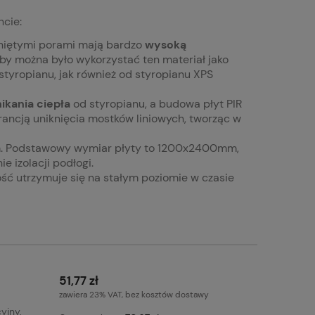
ncie:
mkniętymi porami mają bardzo
wysoką
by można było wykorzystać ten materiał jako
 styropianu, jak również od styropianu XPS
ikania ciepła
od styropianu, a budowa płyt PIR
arancją uniknięcia mostków liniowych, tworząc w
tem. Podstawowy wymiar płyty to 1200x2400mm,
 izolacji podłogi.
ność utrzymuje się na stałym poziomie w czasie
51,77 zł
zawiera 23% VAT, bez kosztów dostawy
yjny,