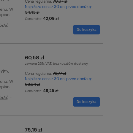
70,67 zł
Cena regularna:
Najniższa cena z 30 dni przed obniżką:
lenu. W
54,43 zł
opian
42,09 zł
Cena netto:
mbda
) =
Do koszyka
60,58 zł
zawiera 23% VAT, bez kosztów dostawy
yjny,
73,77 zł
Cena regularna:
Najniższa cena z 30 dni przed obniżką:
lenu. W
63,04 zł
opian
49,25 zł
Cena netto:
mbda
) =
Do koszyka
75,15 zł