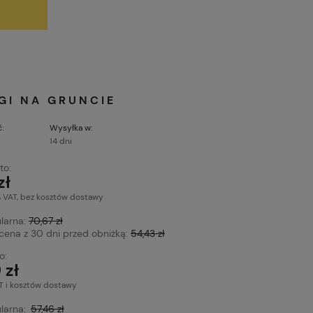
GI NA GRUNCIE
:
Wysyłka w:
14 dni
to:
zł
% VAT, bez kosztów dostawy
larna:
70,67 zł
 cena z 30 dni przed obniżką:
54,43 zł
o:
 zł
T i kosztów dostawy
larna:
57,46 zł