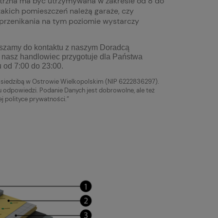
trzna ma być utrzymywana w zakresie od 8 do
takich pomieszczeń należą garaże, czy
przenikania na tym poziomie wystarczy
raszamy do kontaktu z naszym Doradcą
nasz handlowiec przygotuje dla Państwa
u od 7:00 do 23:00.
siedzibą w Ostrowie Wielkopolskim (NIP 6222836297).
 odpowiedzi. Podanie Danych jest dobrowolne, ale też
j polityce prywatności.”